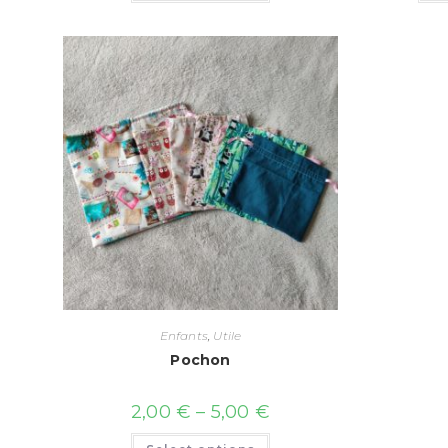
Enfants
,
Utile
Pochon
2,00
€
–
5,00
€