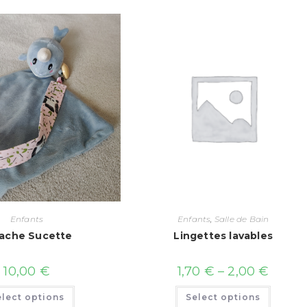
Enfants
Enfants
,
Salle de Bain
ache Sucette
Lingettes lavables
10,00
€
1,70
€
–
2,00
€
elect options
Select options