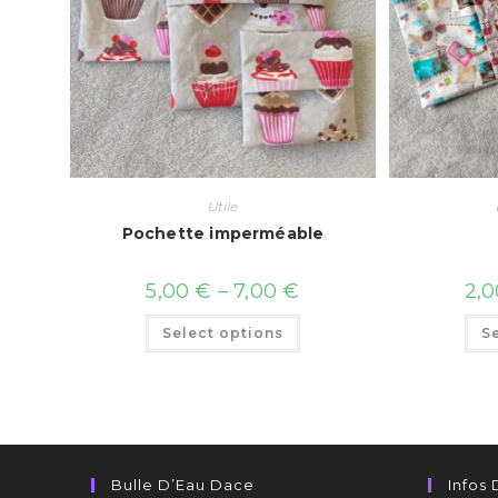
Utile
Pochette imperméable
5,00
€
–
7,00
€
2,
Select options
S
Bulle D’Eau Dace
Infos