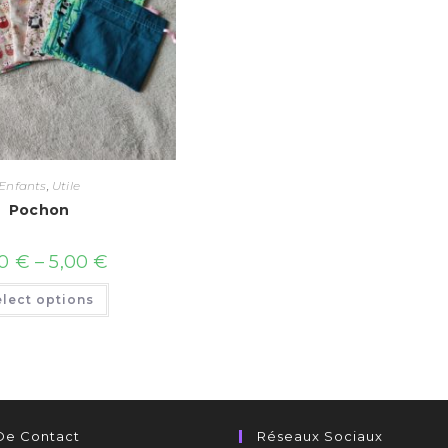
Enfants
,
Utile
Pochon
00
€
–
5,00
€
elect options
 De Contact
Réseaux Sociaux