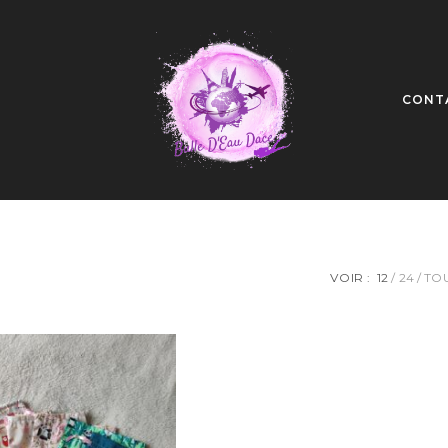
CONT
VOIR :
12
24
TO