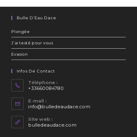
Bulle D’Eau Dace
Plongée
J’ai testé pour vous
Evasion
Infos De Contact
Téléphone :
+33660084780
Opens
E-mail :
in
info@bulledeaudace.com
Opens
your
in
application
your
Site web :
application
bulledeaudace.com