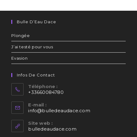
Bulle D’Eau Dace
Plongée
J’ai testé pour vous
Evasion
Infos De Contact
Téléphone :
+33660084780
E-mail :
info@bulledeaudace.com
Site web :
bulledeaudace.com