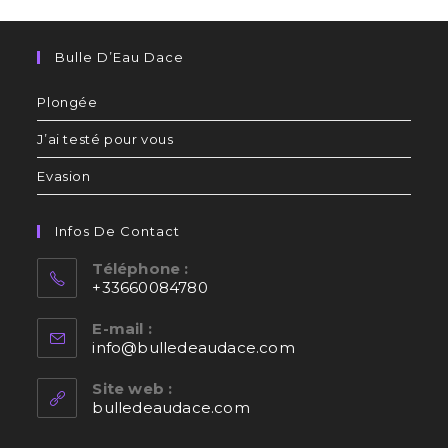
Bulle D’Eau Dace
Plongée
J’ai testé pour vous
Evasion
Infos De Contact
Téléphone :
+33660084780
E-mail :
info@bulledeaudace.com
Site web :
bulledeaudace.com